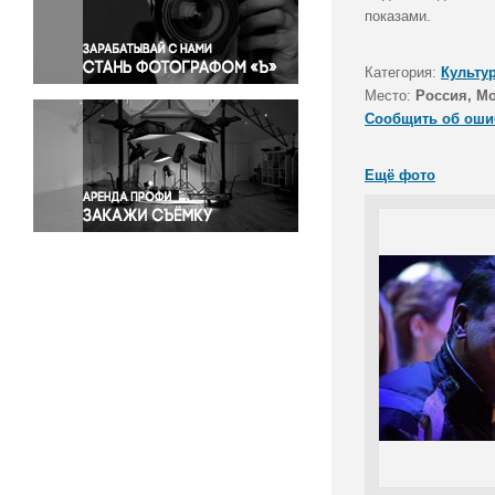
Правосудие
показами.
Происшествия и конфликты
Религия
Категория:
Культу
Место:
Россия, М
Светская жизнь
Сообщить об оши
Спорт
Экология
Ещё фото
Экономика и бизнес