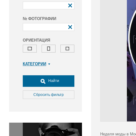
№ ФОТОГРАФИИ
ОРИЕНТАЦИЯ
КАТЕГОРИИ
Армия и ВПК
Досуг, туризм и отдых
Найти
Культура
Медицина
Сбросить фильтр
Наука
Образование
Общество
Окружающая среда
Политика
Неделя моды в Мос