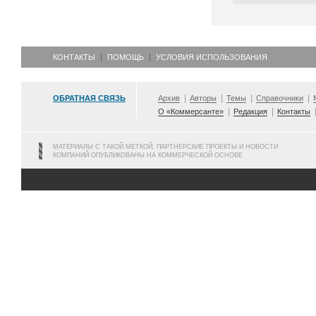
КОНТАКТЫ
ПОМОЩЬ
УСЛОВИЯ ИСПОЛЬЗОВАНИЯ
ОБРАТНАЯ СВЯЗЬ
Архив
Авторы
Темы
Справочники
О «Коммерсанте»
Редакция
Контакты
МАТЕРИАЛЫ С ТАКОЙ МЕТКОЙ, ПАРТНЕРСКИЕ ПРОЕКТЫ И НОВОСТИ
КОМПАНИЙ ОПУБЛИКОВАНЫ НА КОММЕРЧЕСКОЙ ОСНОВЕ