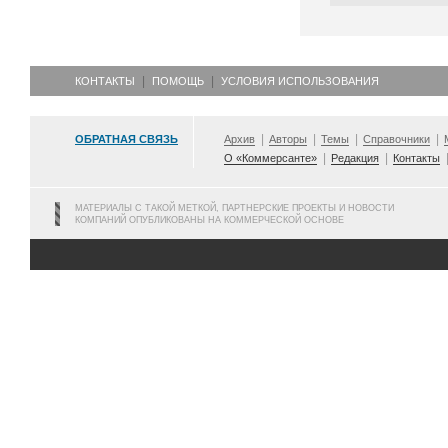
КОНТАКТЫ
ПОМОЩЬ
УСЛОВИЯ ИСПОЛЬЗОВАНИЯ
ОБРАТНАЯ СВЯЗЬ
Архив
Авторы
Темы
Справочники
О «Коммерсанте»
Редакция
Контакты
МАТЕРИАЛЫ С ТАКОЙ МЕТКОЙ, ПАРТНЕРСКИЕ ПРОЕКТЫ И НОВОСТИ
КОМПАНИЙ ОПУБЛИКОВАНЫ НА КОММЕРЧЕСКОЙ ОСНОВЕ