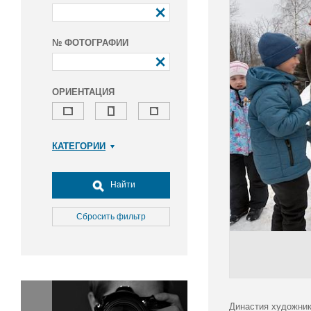
№ ФОТОГРАФИИ
ОРИЕНТАЦИЯ
КАТЕГОРИИ
Армия и ВПК
Досуг, туризм и отдых
Найти
Культура
Медицина
Сбросить фильтр
Наука
Образование
Общество
Окружающая среда
Политика
Династия художник