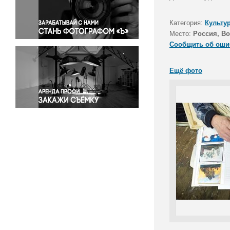
Правосудие
Происшествия и конфликты
Категория:
Культу
Религия
Место:
Россия, Во
Сообщить об оши
Светская жизнь
Спорт
Ещё фото
Экология
Экономика и бизнес