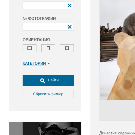
№ ФОТОГРАФИИ
ОРИЕНТАЦИЯ
КАТЕГОРИИ
Армия и ВПК
Досуг, туризм и отдых
Найти
Культура
Медицина
Сбросить фильтр
Наука
Образование
Общество
Окружающая среда
Политика
Династия художник