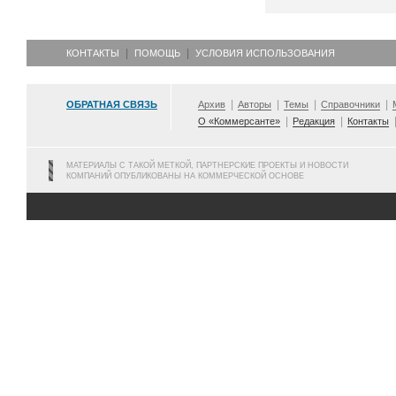
КОНТАКТЫ
ПОМОЩЬ
УСЛОВИЯ ИСПОЛЬЗОВАНИЯ
ОБРАТНАЯ СВЯЗЬ
Архив
Авторы
Темы
Справочники
О «Коммерсанте»
Редакция
Контакты
МАТЕРИАЛЫ С ТАКОЙ МЕТКОЙ, ПАРТНЕРСКИЕ ПРОЕКТЫ И НОВОСТИ
КОМПАНИЙ ОПУБЛИКОВАНЫ НА КОММЕРЧЕСКОЙ ОСНОВЕ