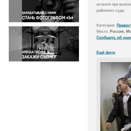
Правосудие
исчезли при выпол
районного суда.
Происшествия и конфликты
Религия
Категория:
Правос
Светская жизнь
Место:
Россия, М
Спорт
Сообщить об оши
Экология
Экономика и бизнес
Ещё фото