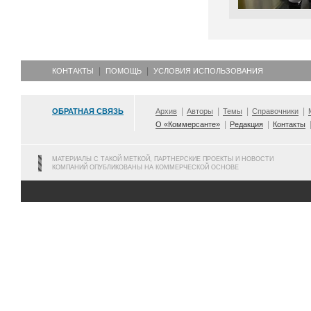
КОНТАКТЫ
ПОМОЩЬ
УСЛОВИЯ ИСПОЛЬЗОВАНИЯ
ОБРАТНАЯ СВЯЗЬ
Архив
Авторы
Темы
Справочники
О «Коммерсанте»
Редакция
Контакты
МАТЕРИАЛЫ С ТАКОЙ МЕТКОЙ, ПАРТНЕРСКИЕ ПРОЕКТЫ И НОВОСТИ
КОМПАНИЙ ОПУБЛИКОВАНЫ НА КОММЕРЧЕСКОЙ ОСНОВЕ