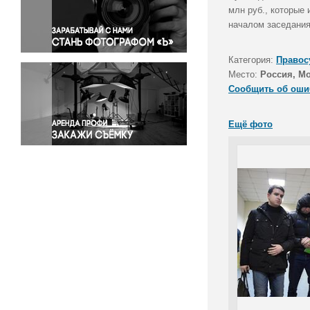
Правосудие
млн руб., которые
началом заседания
Происшествия и конфликты
Религия
Категория:
Правос
Светская жизнь
Место:
Россия, М
Спорт
Сообщить об оши
Экология
Экономика и бизнес
Ещё фото