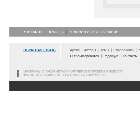
КОНТАКТЫ
ПОМОЩЬ
УСЛОВИЯ ИСПОЛЬЗОВАНИЯ
ОБРАТНАЯ СВЯЗЬ
Архив
Авторы
Темы
Справочники
О «Коммерсанте»
Редакция
Контакты
МАТЕРИАЛЫ С ТАКОЙ МЕТКОЙ, ПАРТНЕРСКИЕ ПРОЕКТЫ И НОВОСТИ
КОМПАНИЙ ОПУБЛИКОВАНЫ НА КОММЕРЧЕСКОЙ ОСНОВЕ