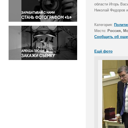
Правосудие
области Игорь Вас
Николай Федоров и
Происшествия и конфликты
Религия
Категория:
Полити
Светская жизнь
Место:
Россия, М
Спорт
Сообщить об оши
Экология
Экономика и бизнес
Ещё фото