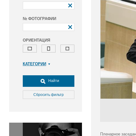
№ ФОТОГРАФИИ
ОРИЕНТАЦИЯ
КАТЕГОРИИ
Армия и ВПК
Досуг, туризм и отдых
Найти
Культура
Медицина
Сбросить фильтр
Наука
Образование
Общество
Окружающая среда
Политика
Пленарное заседан