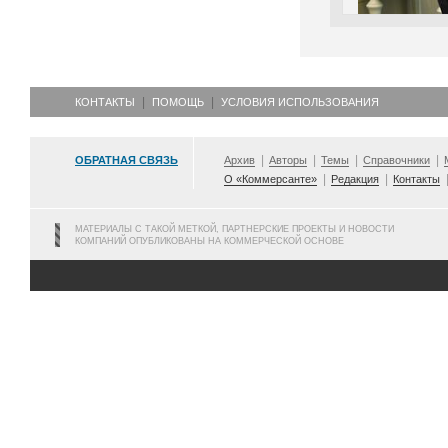
КОНТАКТЫ
ПОМОЩЬ
УСЛОВИЯ ИСПОЛЬЗОВАНИЯ
ОБРАТНАЯ СВЯЗЬ
Архив
Авторы
Темы
Справочники
О «Коммерсанте»
Редакция
Контакты
МАТЕРИАЛЫ С ТАКОЙ МЕТКОЙ, ПАРТНЕРСКИЕ ПРОЕКТЫ И НОВОСТИ
КОМПАНИЙ ОПУБЛИКОВАНЫ НА КОММЕРЧЕСКОЙ ОСНОВЕ