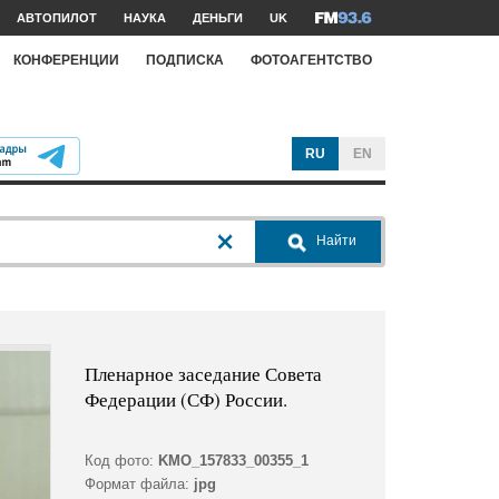
АВТОПИЛОТ
НАУКА
ДЕНЬГИ
UK
КОНФЕРЕНЦИИ
ПОДПИСКА
ФОТОАГЕНТСТВО
RU
EN
Найти
Пленарное заседание Совета
Федерации (СФ) России.
Код фото:
KMO_157833_00355_1
Формат файла:
jpg