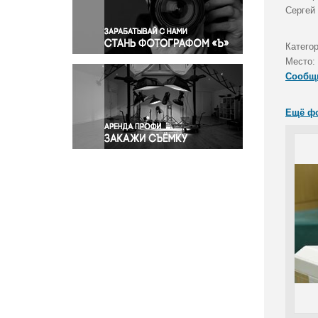
Правосудие
Сергей 
Происшествия и конфликты
Религия
Катего
Место:
Светская жизнь
Сообщ
Спорт
Экология
Ещё ф
Экономика и бизнес