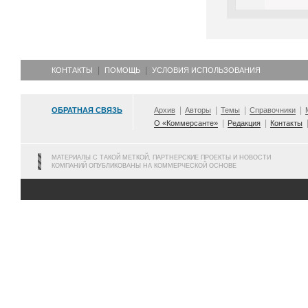
КОНТАКТЫ
ПОМОЩЬ
УСЛОВИЯ ИСПОЛЬЗОВАНИЯ
ОБРАТНАЯ СВЯЗЬ
Архив
Авторы
Темы
Справочники
О «Коммерсанте»
Редакция
Контакты
МАТЕРИАЛЫ С ТАКОЙ МЕТКОЙ, ПАРТНЕРСКИЕ ПРОЕКТЫ И НОВОСТИ
КОМПАНИЙ ОПУБЛИКОВАНЫ НА КОММЕРЧЕСКОЙ ОСНОВЕ