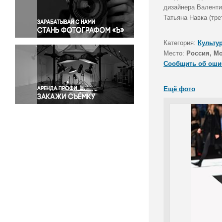
Правосудие
дизайнера Валент
Татьяна Навка (тре
Происшествия и конфликты
Религия
Категория:
Культу
Светская жизнь
Место:
Россия, М
Спорт
Сообщить об оши
Экология
Экономика и бизнес
Ещё фото