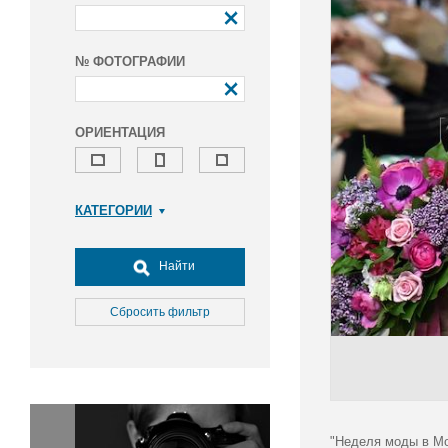
№ ФОТОГРАФИИ
ОРИЕНТАЦИЯ
КАТЕГОРИИ
Армия и ВПК
Досуг, туризм и отдых
Найти
Культура
Медицина
Сбросить фильтр
Наука
Образование
Общество
Окружающая среда
Политика
"Неделя моды в Мо