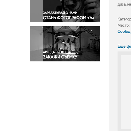
Правосудие
дизайн
Происшествия и конфликты
Религия
Катего
Место:
Светская жизнь
Сообщ
Спорт
Экология
Ещё ф
Экономика и бизнес