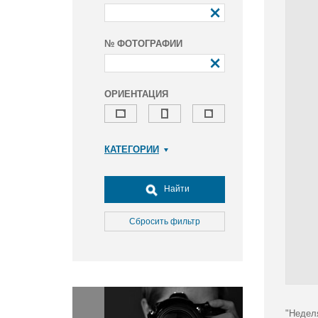
№ ФОТОГРАФИИ
ОРИЕНТАЦИЯ
КАТЕГОРИИ
Армия и ВПК
Досуг, туризм и отдых
Найти
Культура
Медицина
Сбросить фильтр
Наука
Образование
Общество
Окружающая среда
Политика
"Недел