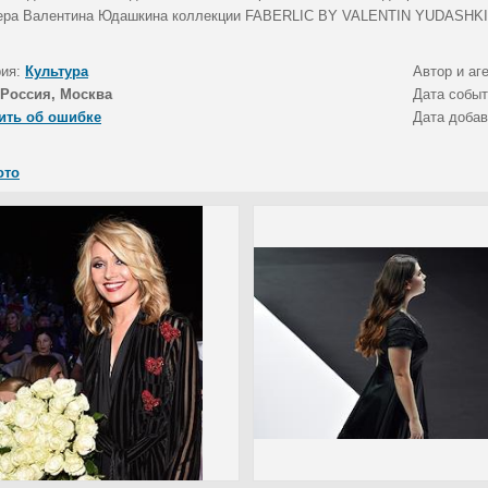
ера Валентина Юдашкина коллекции FABERLIC BY VALENTIN YUDASHKI
рия:
Культура
Автор и аг
Россия, Москва
Дата собы
ить об ошибке
Дата доба
ото