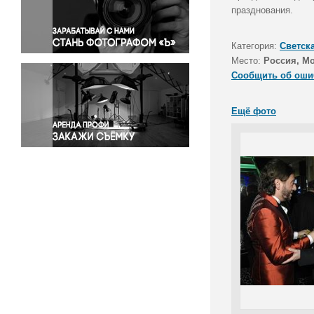
Правосудие
празднования.
Происшествия и конфликты
Религия
Категория:
Светск
Место:
Россия, М
Светская жизнь
Сообщить об оши
Спорт
Экология
Ещё фото
Экономика и бизнес