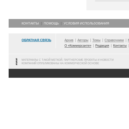
КОНТАКТЫ
ПОМОЩЬ
УСЛОВИЯ ИСПОЛЬЗОВАНИЯ
ОБРАТНАЯ СВЯЗЬ
Архив
Авторы
Темы
Справочники
О «Коммерсанте»
Редакция
Контакты
МАТЕРИАЛЫ С ТАКОЙ МЕТКОЙ, ПАРТНЕРСКИЕ ПРОЕКТЫ И НОВОСТИ
КОМПАНИЙ ОПУБЛИКОВАНЫ НА КОММЕРЧЕСКОЙ ОСНОВЕ