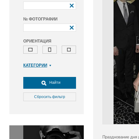
№ ФОТОГРАФИИ
ОРИЕНТАЦИЯ
КАТЕГОРИИ
Армия и ВПК
Досуг, туризм и отдых
Найти
Культура
Медицина
Сбросить фильтр
Наука
Образование
Общество
Окружающая среда
Политика
Празднование дня 