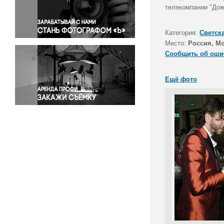
Правосудие
телекомпании "Дож
Происшествия и конфликты
Религия
Категория:
Светск
Место:
Россия, М
Светская жизнь
Сообщить об оши
Спорт
Экология
Ещё фото
Экономика и бизнес