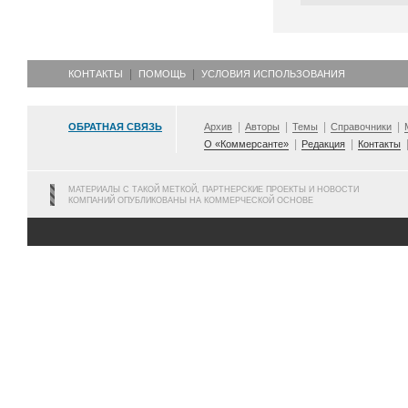
КОНТАКТЫ
ПОМОЩЬ
УСЛОВИЯ ИСПОЛЬЗОВАНИЯ
ОБРАТНАЯ СВЯЗЬ
Архив
Авторы
Темы
Справочники
О «Коммерсанте»
Редакция
Контакты
МАТЕРИАЛЫ С ТАКОЙ МЕТКОЙ, ПАРТНЕРСКИЕ ПРОЕКТЫ И НОВОСТИ
КОМПАНИЙ ОПУБЛИКОВАНЫ НА КОММЕРЧЕСКОЙ ОСНОВЕ