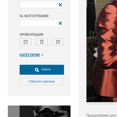
№ ФОТОГРАФИИ
ОРИЕНТАЦИЯ
КАТЕГОРИИ
Армия и ВПК
Досуг, туризм и отдых
Найти
Культура
Медицина
Сбросить фильтр
Наука
Образование
Общество
Окружающая среда
Политика
Празднование дня 