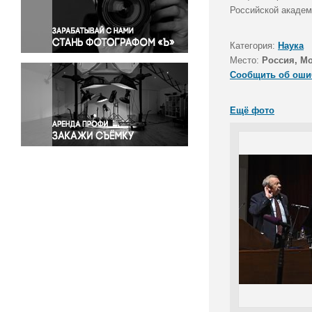
Правосудие
Российской академ
Происшествия и конфликты
Религия
Категория:
Наука
Место:
Россия, М
Светская жизнь
Сообщить об оши
Спорт
Экология
Ещё фото
Экономика и бизнес