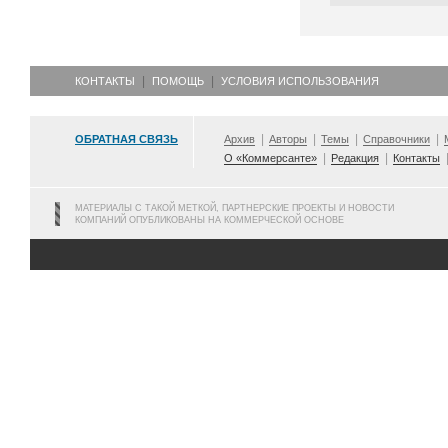
КОНТАКТЫ
ПОМОЩЬ
УСЛОВИЯ ИСПОЛЬЗОВАНИЯ
ОБРАТНАЯ СВЯЗЬ
Архив
Авторы
Темы
Справочники
О «Коммерсанте»
Редакция
Контакты
МАТЕРИАЛЫ С ТАКОЙ МЕТКОЙ, ПАРТНЕРСКИЕ ПРОЕКТЫ И НОВОСТИ
КОМПАНИЙ ОПУБЛИКОВАНЫ НА КОММЕРЧЕСКОЙ ОСНОВЕ