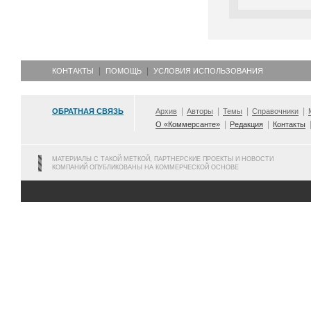
КОНТАКТЫ
ПОМОЩЬ
УСЛОВИЯ ИСПОЛЬЗОВАНИЯ
ОБРАТНАЯ СВЯЗЬ
Архив
Авторы
Темы
Справочники
О «Коммерсанте»
Редакция
Контакты
МАТЕРИАЛЫ С ТАКОЙ МЕТКОЙ, ПАРТНЕРСКИЕ ПРОЕКТЫ И НОВОСТИ
КОМПАНИЙ ОПУБЛИКОВАНЫ НА КОММЕРЧЕСКОЙ ОСНОВЕ