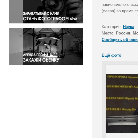
Правосудие
национального исс
(слева) во время с
Происшествия и конфликты
Религия
Категория:
Наука
Светская жизнь
Место:
Россия, М
Спорт
Сообщить об оши
Экология
Экономика и бизнес
Ещё фото