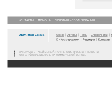
КОНТАКТЫ
ПОМОЩЬ
УСЛОВИЯ ИСПОЛЬЗОВАНИЯ
ОБРАТНАЯ СВЯЗЬ
Архив
Авторы
Темы
Справочники
О «Коммерсанте»
Редакция
Контакты
МАТЕРИАЛЫ С ТАКОЙ МЕТКОЙ, ПАРТНЕРСКИЕ ПРОЕКТЫ И НОВОСТИ
КОМПАНИЙ ОПУБЛИКОВАНЫ НА КОММЕРЧЕСКОЙ ОСНОВЕ