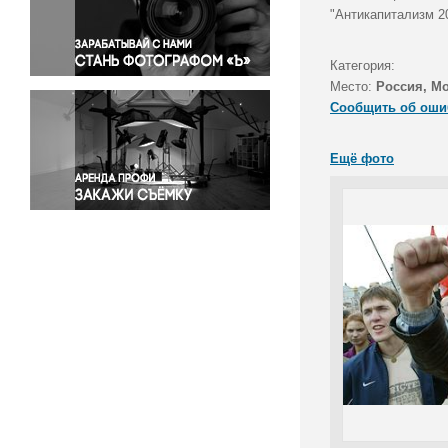
Правосудие
"Антикапитализм 2
Происшествия и конфликты
Религия
Категория:
Место:
Россия, М
Светская жизнь
Сообщить об оши
Спорт
Экология
Ещё фото
Экономика и бизнес