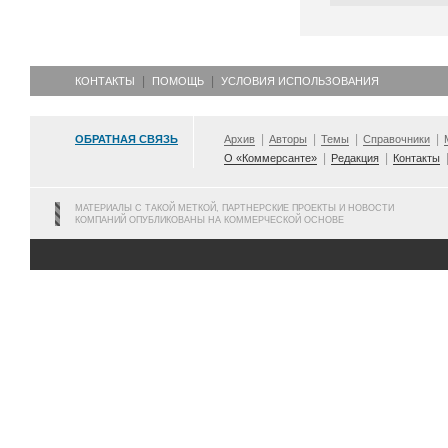
КОНТАКТЫ
ПОМОЩЬ
УСЛОВИЯ ИСПОЛЬЗОВАНИЯ
ОБРАТНАЯ СВЯЗЬ
Архив
Авторы
Темы
Справочники
О «Коммерсанте»
Редакция
Контакты
МАТЕРИАЛЫ С ТАКОЙ МЕТКОЙ, ПАРТНЕРСКИЕ ПРОЕКТЫ И НОВОСТИ
КОМПАНИЙ ОПУБЛИКОВАНЫ НА КОММЕРЧЕСКОЙ ОСНОВЕ