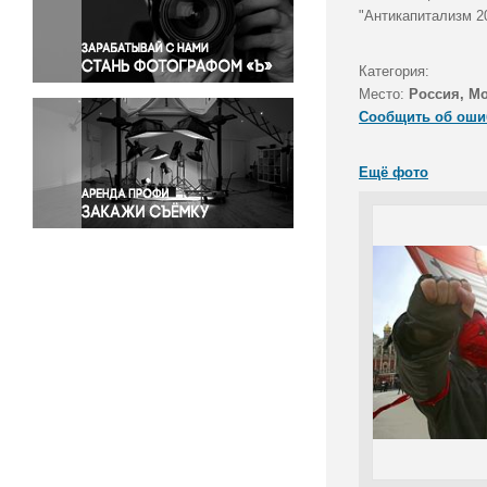
Правосудие
"Антикапитализм 2
Происшествия и конфликты
Религия
Категория:
Место:
Россия, М
Светская жизнь
Сообщить об оши
Спорт
Экология
Ещё фото
Экономика и бизнес