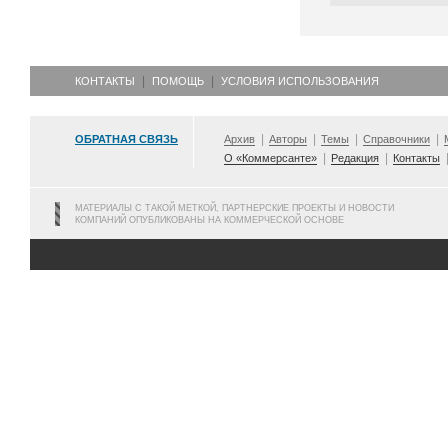
КОНТАКТЫ
ПОМОЩЬ
УСЛОВИЯ ИСПОЛЬЗОВАНИЯ
ОБРАТНАЯ СВЯЗЬ
Архив
Авторы
Темы
Справочники
О «Коммерсанте»
Редакция
Контакты
МАТЕРИАЛЫ С ТАКОЙ МЕТКОЙ, ПАРТНЕРСКИЕ ПРОЕКТЫ И НОВОСТИ
КОМПАНИЙ ОПУБЛИКОВАНЫ НА КОММЕРЧЕСКОЙ ОСНОВЕ