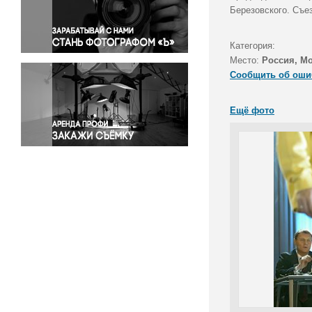
Правосудие
Березовского. Съе
Происшествия и конфликты
Религия
Категория:
Место:
Россия, М
Светская жизнь
Сообщить об оши
Спорт
Экология
Ещё фото
Экономика и бизнес