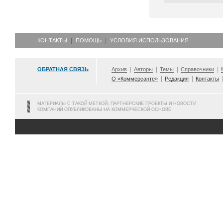
КОНТАКТЫ
ПОМОЩЬ
УСЛОВИЯ ИСПОЛЬЗОВАНИЯ
ОБРАТНАЯ СВЯЗЬ
Архив
Авторы
Темы
Справочники
О «Коммерсанте»
Редакция
Контакты
МАТЕРИАЛЫ С ТАКОЙ МЕТКОЙ, ПАРТНЕРСКИЕ ПРОЕКТЫ И НОВОСТИ
КОМПАНИЙ ОПУБЛИКОВАНЫ НА КОММЕРЧЕСКОЙ ОСНОВЕ