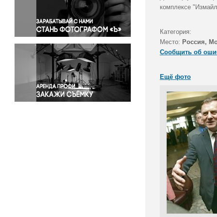
Правосудие
комплексе "Измайл
Происшествия и конфликты
Религия
Категория:
Место:
Россия, М
Светская жизнь
Сообщить об оши
Спорт
Экология
Ещё фото
Экономика и бизнес