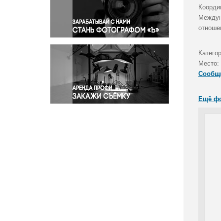
Правосудие
Коорди
Междун
Происшествия и конфликты
отноше
Религия
Светская жизнь
Категор
Спорт
Место:
Экология
Сообщ
Экономика и бизнес
Ещё ф