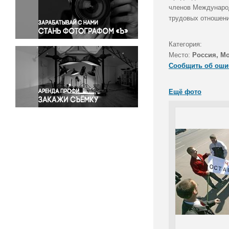
Правосудие
членов Международ
трудовых отношени
Происшествия и конфликты
Религия
Категория:
Светская жизнь
Место:
Россия, М
Спорт
Сообщить об оши
Экология
Экономика и бизнес
Ещё фото