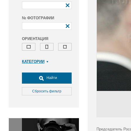
№ ФОТОГРАФИИ
ОРИЕНТАЦИЯ
КАТЕГОРИИ
Армия и ВПК
Досуг, туризм и отдых
Найти
Культура
Медицина
Сбросить фильтр
Наука
Образование
Общество
Окружающая среда
Политика
Председатель Росс