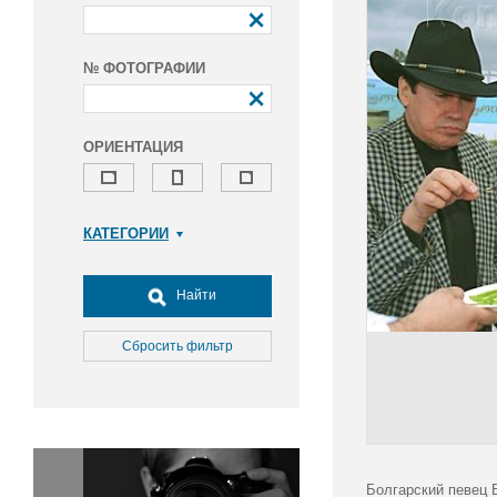
№ ФОТОГРАФИИ
ОРИЕНТАЦИЯ
КАТЕГОРИИ
Армия и ВПК
Досуг, туризм и отдых
Найти
Культура
Медицина
Сбросить фильтр
Наука
Образование
Общество
Окружающая среда
Политика
Болгарский певец 