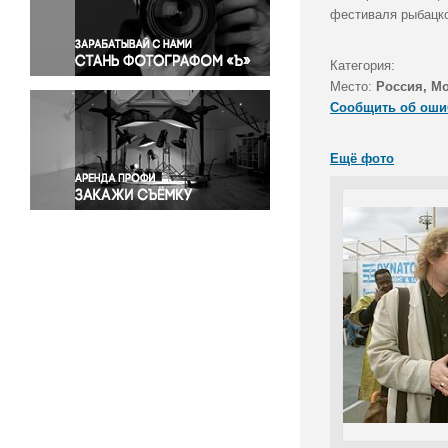
Правосудие
фестиваля рыбацко
Происшествия и конфликты
Религия
Категория:
Место:
Россия, М
Светская жизнь
Сообщить об оши
Спорт
Экология
Ещё фото
Экономика и бизнес