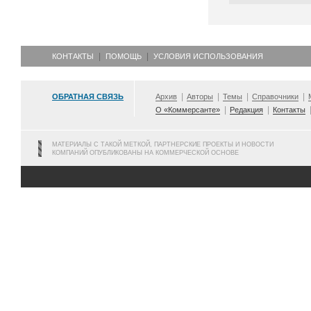
КОНТАКТЫ
ПОМОЩЬ
УСЛОВИЯ ИСПОЛЬЗОВАНИЯ
ОБРАТНАЯ СВЯЗЬ
Архив
Авторы
Темы
Справочники
О «Коммерсанте»
Редакция
Контакты
МАТЕРИАЛЫ С ТАКОЙ МЕТКОЙ, ПАРТНЕРСКИЕ ПРОЕКТЫ И НОВОСТИ
КОМПАНИЙ ОПУБЛИКОВАНЫ НА КОММЕРЧЕСКОЙ ОСНОВЕ