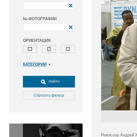
№ ФОТОГРАФИИ
ОРИЕНТАЦИЯ
КАТЕГОРИИ
Армия и ВПК
Досуг, туризм и отдых
Найти
Культура
Медицина
Сбросить фильтр
Наука
Образование
Общество
Окружающая среда
Политика
Режиссер Андрей Ж