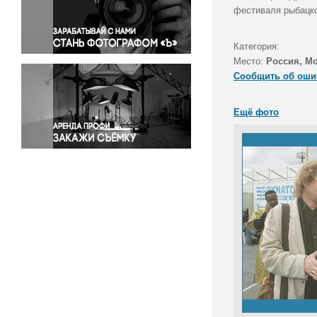
Правосудие
фестиваля рыбацко
Происшествия и конфликты
Религия
Категория:
Место:
Россия, М
Светская жизнь
Сообщить об оши
Спорт
Экология
Ещё фото
Экономика и бизнес