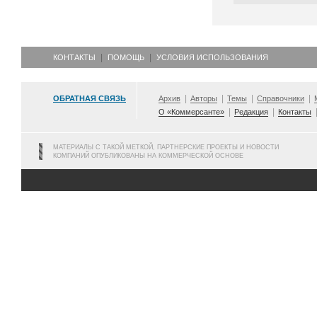
КОНТАКТЫ
ПОМОЩЬ
УСЛОВИЯ ИСПОЛЬЗОВАНИЯ
ОБРАТНАЯ СВЯЗЬ
Архив
Авторы
Темы
Справочники
О «Коммерсанте»
Редакция
Контакты
МАТЕРИАЛЫ С ТАКОЙ МЕТКОЙ, ПАРТНЕРСКИЕ ПРОЕКТЫ И НОВОСТИ
КОМПАНИЙ ОПУБЛИКОВАНЫ НА КОММЕРЧЕСКОЙ ОСНОВЕ