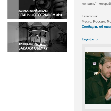
Правосудие
женщину", который
Происшествия и конфликты
Религия
Категория:
Место:
Россия, М
Светская жизнь
Сообщить об оши
Спорт
Экология
Ещё фото
Экономика и бизнес