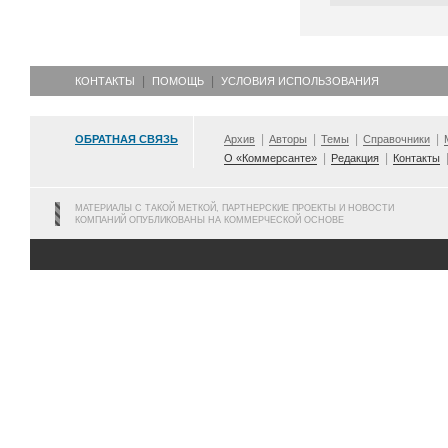
КОНТАКТЫ
ПОМОЩЬ
УСЛОВИЯ ИСПОЛЬЗОВАНИЯ
ОБРАТНАЯ СВЯЗЬ
Архив
Авторы
Темы
Справочники
О «Коммерсанте»
Редакция
Контакты
МАТЕРИАЛЫ С ТАКОЙ МЕТКОЙ, ПАРТНЕРСКИЕ ПРОЕКТЫ И НОВОСТИ
КОМПАНИЙ ОПУБЛИКОВАНЫ НА КОММЕРЧЕСКОЙ ОСНОВЕ