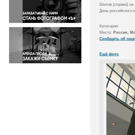
Правосудие
Шилов (справа) на
День российского 
Происшествия и конфликты
Религия
Категория:
Светская жизнь
Место:
Россия, М
Спорт
Сообщить об оши
Экология
Экономика и бизнес
Ещё фото