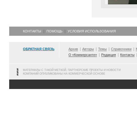
КОНТАКТЫ
ПОМОЩЬ
УСЛОВИЯ ИСПОЛЬЗОВАНИЯ
ОБРАТНАЯ СВЯЗЬ
Архив
Авторы
Темы
Справочники
О «Коммерсанте»
Редакция
Контакты
МАТЕРИАЛЫ С ТАКОЙ МЕТКОЙ, ПАРТНЕРСКИЕ ПРОЕКТЫ И НОВОСТИ
КОМПАНИЙ ОПУБЛИКОВАНЫ НА КОММЕРЧЕСКОЙ ОСНОВЕ