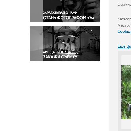
Правосудие
формир
Происшествия и конфликты
Религия
Категор
Место:
Светская жизнь
Сообщ
Спорт
Экология
Ещё ф
Экономика и бизнес