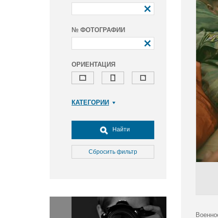
№ ФОТОГРАФИИ
ОРИЕНТАЦИЯ
КАТЕГОРИИ
Армия и ВПК
Досуг, туризм и отдых
Найти
Культура
Медицина
Сбросить фильтр
Наука
Образование
Общество
Окружающая среда
Политика
Военно