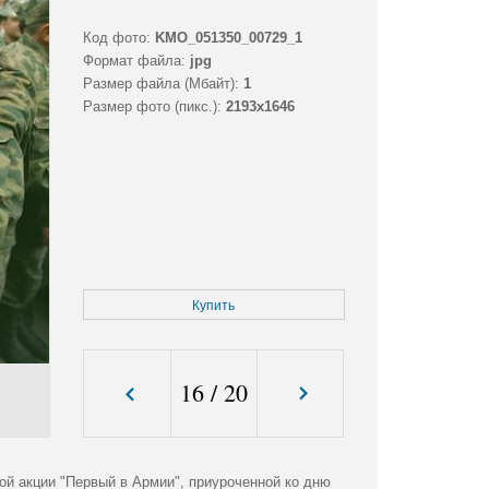
Код фото:
KMO_051350_00729_1
Формат файла:
jpg
Размер файла (Мбайт):
1
Размер фото (пикс.):
2193x1646
Купить
16
/
20
й акции "Первый в Армии", приуроченной ко дню