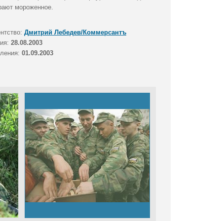
рают мороженное.
ентство:
Дмитрий Лебедев/Коммерсантъ
тия:
28.08.2003
вления:
01.09.2003