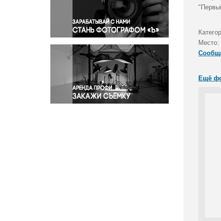
Правосудие
"Первы
Происшествия и конфликты
Религия
Категор
Место:
Светская жизнь
Сообщ
Спорт
Экология
Ещё ф
Экономика и бизнес