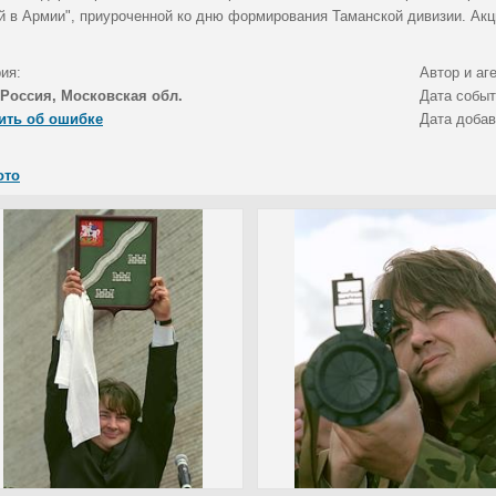
й в Армии", приуроченной ко дню формирования Таманской дивизии. Акци
ия:
Автор и аг
Россия, Московская обл.
Дата собы
ить об ошибке
Дата доба
ото