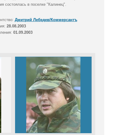
я состоялась в поселке "Калинец".
ентство:
Дмитрий Лебедев/Коммерсантъ
тия:
28.08.2003
вления:
01.09.2003