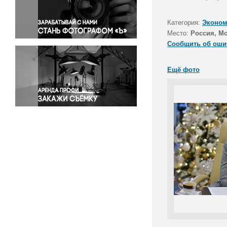
Правосудие
Происшествия и конфликты
Категория:
Эконом
Религия
Место:
Россия, М
Сообщить об оши
Светская жизнь
Спорт
Ещё фото
Экология
Экономика и бизнес