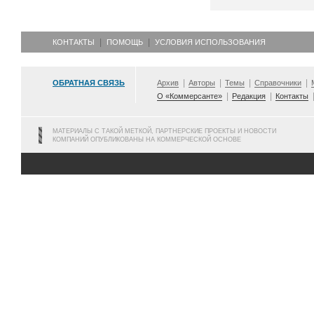
КОНТАКТЫ
ПОМОЩЬ
УСЛОВИЯ ИСПОЛЬЗОВАНИЯ
ОБРАТНАЯ СВЯЗЬ
Архив
Авторы
Темы
Справочники
О «Коммерсанте»
Редакция
Контакты
МАТЕРИАЛЫ С ТАКОЙ МЕТКОЙ, ПАРТНЕРСКИЕ ПРОЕКТЫ И НОВОСТИ
КОМПАНИЙ ОПУБЛИКОВАНЫ НА КОММЕРЧЕСКОЙ ОСНОВЕ