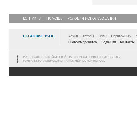
КОНТАКТЫ
ПОМОЩЬ
УСЛОВИЯ ИСПОЛЬЗОВАНИЯ
ОБРАТНАЯ СВЯЗЬ
Архив
Авторы
Темы
Справочники
О «Коммерсанте»
Редакция
Контакты
МАТЕРИАЛЫ С ТАКОЙ МЕТКОЙ, ПАРТНЕРСКИЕ ПРОЕКТЫ И НОВОСТИ
КОМПАНИЙ ОПУБЛИКОВАНЫ НА КОММЕРЧЕСКОЙ ОСНОВЕ