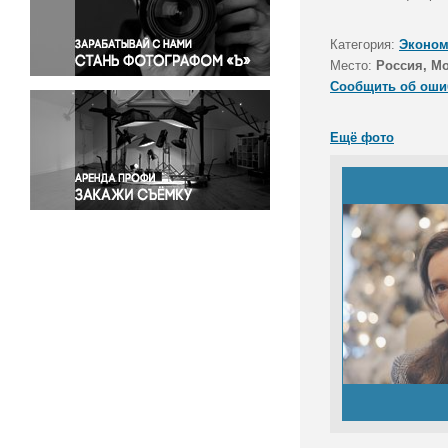
Правосудие
Происшествия и конфликты
Категория:
Эконом
Религия
Место:
Россия, М
Сообщить об оши
Светская жизнь
Спорт
Ещё фото
Экология
Экономика и бизнес