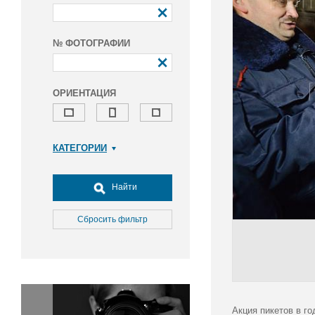
№ ФОТОГРАФИИ
ОРИЕНТАЦИЯ
КАТЕГОРИИ
Армия и ВПК
Досуг, туризм и отдых
Найти
Культура
Медицина
Сбросить фильтр
Наука
Образование
Общество
Окружающая среда
Политика
Акция пикетов в г