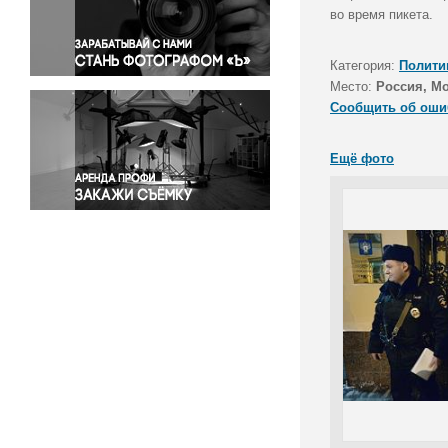
Правосудие
во время пикета.
Происшествия и конфликты
Религия
Категория:
Полити
Место:
Россия, М
Светская жизнь
Сообщить об оши
Спорт
Экология
Ещё фото
Экономика и бизнес