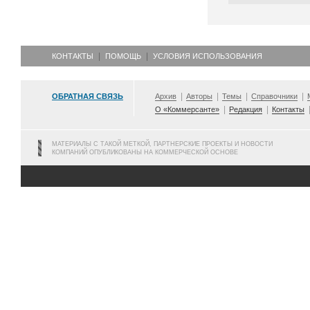
КОНТАКТЫ
ПОМОЩЬ
УСЛОВИЯ ИСПОЛЬЗОВАНИЯ
ОБРАТНАЯ СВЯЗЬ
Архив
Авторы
Темы
Справочники
О «Коммерсанте»
Редакция
Контакты
МАТЕРИАЛЫ С ТАКОЙ МЕТКОЙ, ПАРТНЕРСКИЕ ПРОЕКТЫ И НОВОСТИ
КОМПАНИЙ ОПУБЛИКОВАНЫ НА КОММЕРЧЕСКОЙ ОСНОВЕ