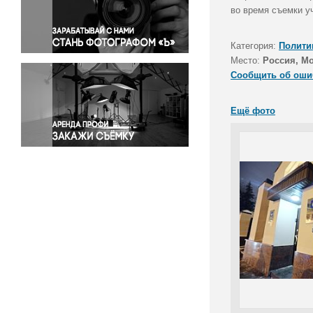
Правосудие
во время съемки у
Происшествия и конфликты
Религия
Категория:
Полити
Место:
Россия, М
Светская жизнь
Сообщить об оши
Спорт
Экология
Ещё фото
Экономика и бизнес