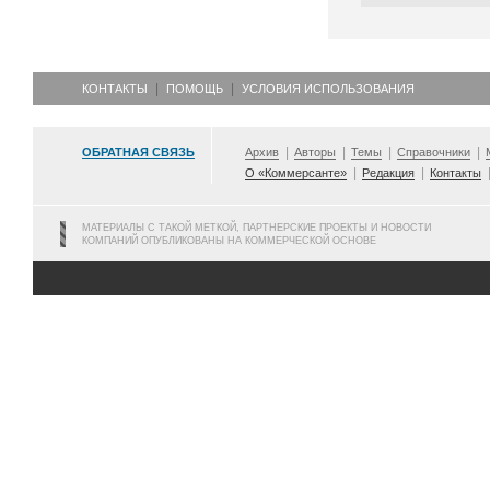
КОНТАКТЫ
ПОМОЩЬ
УСЛОВИЯ ИСПОЛЬЗОВАНИЯ
ОБРАТНАЯ СВЯЗЬ
Архив
Авторы
Темы
Справочники
О «Коммерсанте»
Редакция
Контакты
МАТЕРИАЛЫ С ТАКОЙ МЕТКОЙ, ПАРТНЕРСКИЕ ПРОЕКТЫ И НОВОСТИ
КОМПАНИЙ ОПУБЛИКОВАНЫ НА КОММЕРЧЕСКОЙ ОСНОВЕ