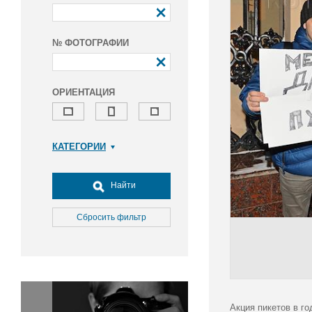
№ ФОТОГРАФИИ
ОРИЕНТАЦИЯ
КАТЕГОРИИ
Армия и ВПК
Досуг, туризм и отдых
Найти
Культура
Медицина
Сбросить фильтр
Наука
Образование
Общество
Окружающая среда
Политика
Акция пикетов в г