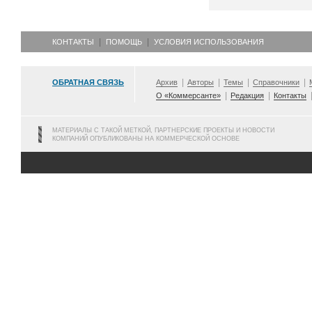
КОНТАКТЫ
ПОМОЩЬ
УСЛОВИЯ ИСПОЛЬЗОВАНИЯ
ОБРАТНАЯ СВЯЗЬ
Архив
Авторы
Темы
Справочники
О «Коммерсанте»
Редакция
Контакты
МАТЕРИАЛЫ С ТАКОЙ МЕТКОЙ, ПАРТНЕРСКИЕ ПРОЕКТЫ И НОВОСТИ
КОМПАНИЙ ОПУБЛИКОВАНЫ НА КОММЕРЧЕСКОЙ ОСНОВЕ