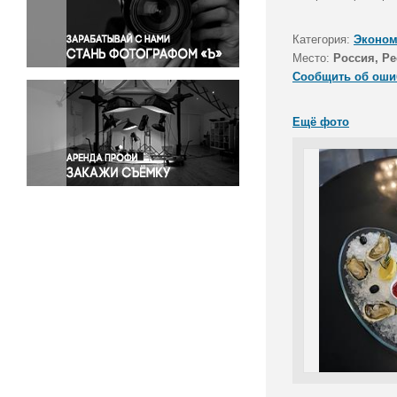
Правосудие
Происшествия и конфликты
Категория:
Эконом
Религия
Место:
Россия, Р
Сообщить об оши
Светская жизнь
Спорт
Ещё фото
Экология
Экономика и бизнес