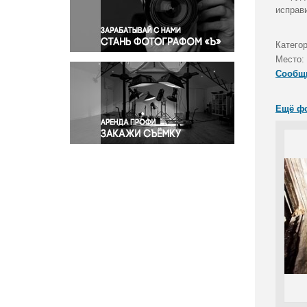
Правосудие
исправ
Происшествия и конфликты
Религия
Катего
Место:
Светская жизнь
Сообщ
Спорт
Экология
Ещё ф
Экономика и бизнес