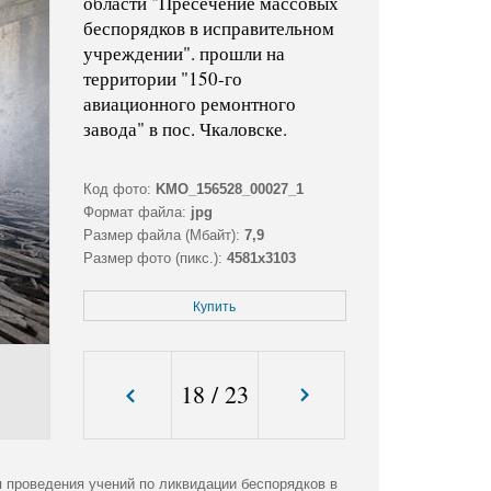
области "Пресечение массовых
беспорядков в исправительном
учреждении". прошли на
территории "150-го
авиационного ремонтного
завода" в пос. Чкаловске.
Код фото:
KMO_156528_00027_1
Формат файла:
jpg
Размер файла (Мбайт):
7,9
Размер фото (пикс.):
4581x3103
Купить
18
/
23
 проведения учений по ликвидации беспорядков в