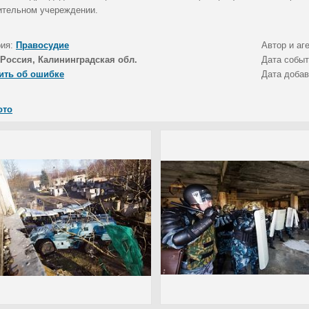
ительном учереждении.
рия:
Правосудие
Автор и аг
Россия, Калининградская обл.
Дата собы
ить об ошибке
Дата доба
ото