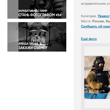
Правосудие
исправительном у
Происшествия и конфликты
Религия
Категория:
Правос
Место:
Россия, Ка
Светская жизнь
Сообщить об оши
Спорт
Экология
Ещё фото
Экономика и бизнес