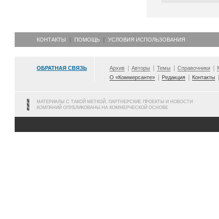
КОНТАКТЫ
ПОМОЩЬ
УСЛОВИЯ ИСПОЛЬЗОВАНИЯ
ОБРАТНАЯ СВЯЗЬ
Архив
Авторы
Темы
Справочники
О «Коммерсанте»
Редакция
Контакты
МАТЕРИАЛЫ С ТАКОЙ МЕТКОЙ, ПАРТНЕРСКИЕ ПРОЕКТЫ И НОВОСТИ
КОМПАНИЙ ОПУБЛИКОВАНЫ НА КОММЕРЧЕСКОЙ ОСНОВЕ