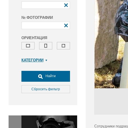
№ ФОТОГРАФИИ
ОРИЕНТАЦИЯ
КАТЕГОРИИ
Армия и ВПК
Досуг, туризм и отдых
Найти
Культура
Медицина
Сбросить фильтр
Наука
Образование
Общество
Окружающая среда
Политика
Сотрудники подраз