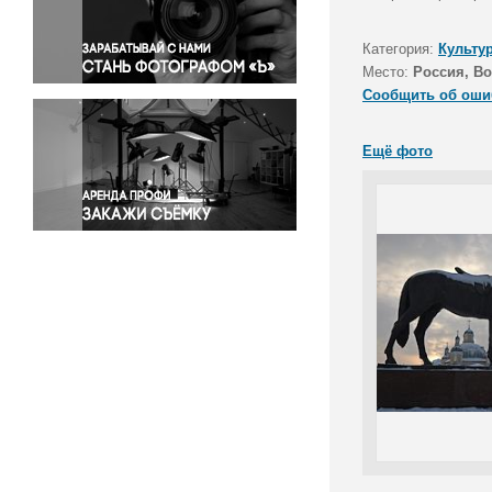
Правосудие
Происшествия и конфликты
Категория:
Культу
Религия
Место:
Россия, Во
Сообщить об оши
Светская жизнь
Спорт
Ещё фото
Экология
Экономика и бизнес