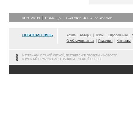
КОНТАКТЫ
ПОМОЩЬ
УСЛОВИЯ ИСПОЛЬЗОВАНИЯ
ОБРАТНАЯ СВЯЗЬ
Архив
Авторы
Темы
Справочники
О «Коммерсанте»
Редакция
Контакты
МАТЕРИАЛЫ С ТАКОЙ МЕТКОЙ, ПАРТНЕРСКИЕ ПРОЕКТЫ И НОВОСТИ
КОМПАНИЙ ОПУБЛИКОВАНЫ НА КОММЕРЧЕСКОЙ ОСНОВЕ