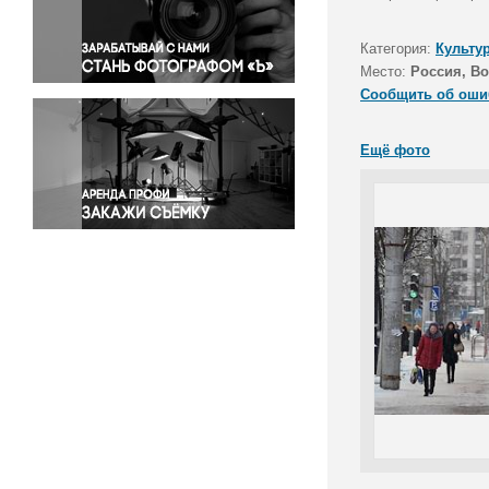
Правосудие
Происшествия и конфликты
Категория:
Культу
Религия
Место:
Россия, Во
Сообщить об оши
Светская жизнь
Спорт
Ещё фото
Экология
Экономика и бизнес