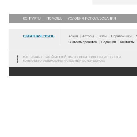
КОНТАКТЫ
ПОМОЩЬ
УСЛОВИЯ ИСПОЛЬЗОВАНИЯ
ОБРАТНАЯ СВЯЗЬ
Архив
Авторы
Темы
Справочники
О «Коммерсанте»
Редакция
Контакты
МАТЕРИАЛЫ С ТАКОЙ МЕТКОЙ, ПАРТНЕРСКИЕ ПРОЕКТЫ И НОВОСТИ
КОМПАНИЙ ОПУБЛИКОВАНЫ НА КОММЕРЧЕСКОЙ ОСНОВЕ