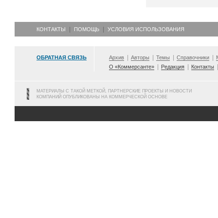
КОНТАКТЫ
ПОМОЩЬ
УСЛОВИЯ ИСПОЛЬЗОВАНИЯ
ОБРАТНАЯ СВЯЗЬ
Архив
Авторы
Темы
Справочники
О «Коммерсанте»
Редакция
Контакты
МАТЕРИАЛЫ С ТАКОЙ МЕТКОЙ, ПАРТНЕРСКИЕ ПРОЕКТЫ И НОВОСТИ
КОМПАНИЙ ОПУБЛИКОВАНЫ НА КОММЕРЧЕСКОЙ ОСНОВЕ