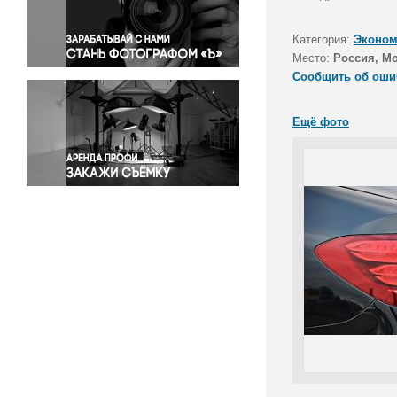
Правосудие
Происшествия и конфликты
Категория:
Эконом
Религия
Место:
Россия, М
Сообщить об оши
Светская жизнь
Спорт
Ещё фото
Экология
Экономика и бизнес