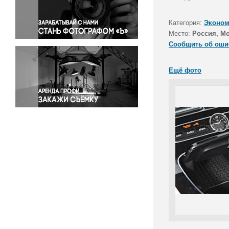
Правосудие
Происшествия и конфликты
Категория:
Эконом
Религия
Место:
Россия, М
Сообщить об оши
Светская жизнь
Спорт
Ещё фото
Экология
Экономика и бизнес