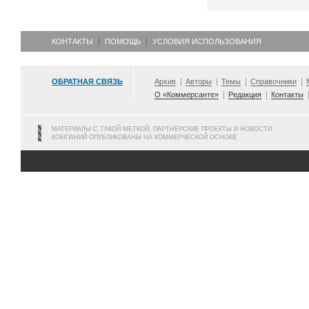
КОНТАКТЫ
ПОМОЩЬ
УСЛОВИЯ ИСПОЛЬЗОВАНИЯ
ОБРАТНАЯ СВЯЗЬ
Архив
Авторы
Темы
Справочники
О «Коммерсанте»
Редакция
Контакты
МАТЕРИАЛЫ С ТАКОЙ МЕТКОЙ, ПАРТНЕРСКИЕ ПРОЕКТЫ И НОВОСТИ
КОМПАНИЙ ОПУБЛИКОВАНЫ НА КОММЕРЧЕСКОЙ ОСНОВЕ