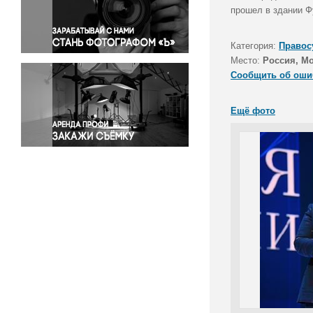
Правосудие
прошел в здании Ф
Происшествия и конфликты
Религия
Категория:
Правос
Место:
Россия, М
Светская жизнь
Сообщить об оши
Спорт
Экология
Ещё фото
Экономика и бизнес