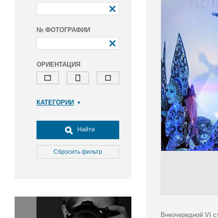
№ ФОТОГРАФИИ
ОРИЕНТАЦИЯ
КАТЕГОРИИ
Армия и ВПК
Досуг, туризм и отдых
Найти
Культура
Медицина
Сбросить фильтр
Наука
Образование
Общество
Окружающая среда
Политика
Внеочередной VI с