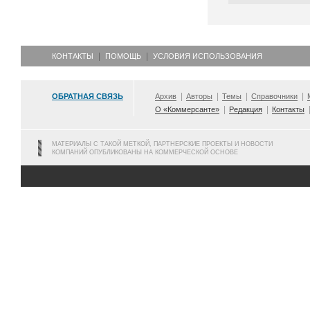
КОНТАКТЫ
ПОМОЩЬ
УСЛОВИЯ ИСПОЛЬЗОВАНИЯ
ОБРАТНАЯ СВЯЗЬ
Архив
Авторы
Темы
Справочники
О «Коммерсанте»
Редакция
Контакты
МАТЕРИАЛЫ С ТАКОЙ МЕТКОЙ, ПАРТНЕРСКИЕ ПРОЕКТЫ И НОВОСТИ
КОМПАНИЙ ОПУБЛИКОВАНЫ НА КОММЕРЧЕСКОЙ ОСНОВЕ