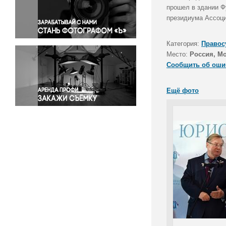
Правосудие
прошел в здании Ф
президиума Ассоци
Происшествия и конфликты
Религия
Категория:
Правос
Светская жизнь
Место:
Россия, М
Спорт
Сообщить об оши
Экология
Экономика и бизнес
Ещё фото