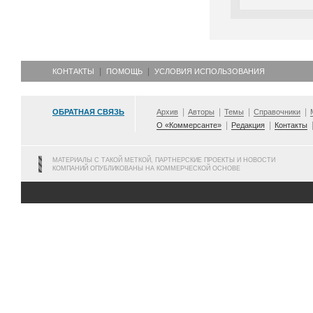
КОНТАКТЫ
ПОМОЩЬ
УСЛОВИЯ ИСПОЛЬЗОВАНИЯ
ОБРАТНАЯ СВЯЗЬ
Архив
Авторы
Темы
Справочники
О «Коммерсанте»
Редакция
Контакты
МАТЕРИАЛЫ С ТАКОЙ МЕТКОЙ, ПАРТНЕРСКИЕ ПРОЕКТЫ И НОВОСТИ
КОМПАНИЙ ОПУБЛИКОВАНЫ НА КОММЕРЧЕСКОЙ ОСНОВЕ