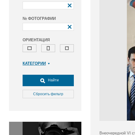
№ ФОТОГРАФИИ
ОРИЕНТАЦИЯ
КАТЕГОРИИ
Армия и ВПК
Досуг, туризм и отдых
Найти
Культура
Медицина
Сбросить фильтр
Наука
Образование
Общество
Окружающая среда
Политика
Внеочередной VI с