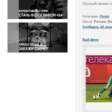
Правосудие
(Грозный) прошел н
Происшествия и конфликты
Религия
Категория:
Спорт
Место:
Россия, М
Светская жизнь
Сообщить об оши
Спорт
Экология
Ещё фото
Экономика и бизнес