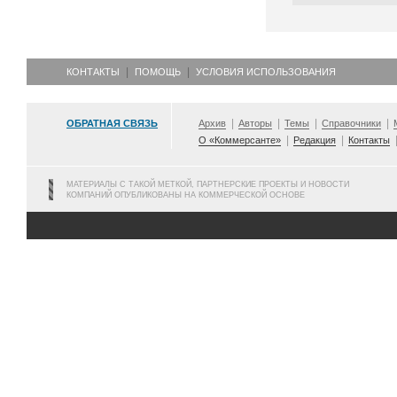
КОНТАКТЫ
ПОМОЩЬ
УСЛОВИЯ ИСПОЛЬЗОВАНИЯ
ОБРАТНАЯ СВЯЗЬ
Архив
Авторы
Темы
Справочники
О «Коммерсанте»
Редакция
Контакты
МАТЕРИАЛЫ С ТАКОЙ МЕТКОЙ, ПАРТНЕРСКИЕ ПРОЕКТЫ И НОВОСТИ
КОМПАНИЙ ОПУБЛИКОВАНЫ НА КОММЕРЧЕСКОЙ ОСНОВЕ