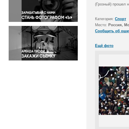
Правосудие
(Грозный) прошел н
Происшествия и конфликты
Религия
Категория:
Спорт
Место:
Россия, М
Светская жизнь
Сообщить об оши
Спорт
Экология
Ещё фото
Экономика и бизнес