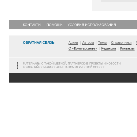
КОНТАКТЫ
ПОМОЩЬ
УСЛОВИЯ ИСПОЛЬЗОВАНИЯ
ОБРАТНАЯ СВЯЗЬ
Архив
Авторы
Темы
Справочники
О «Коммерсанте»
Редакция
Контакты
МАТЕРИАЛЫ С ТАКОЙ МЕТКОЙ, ПАРТНЕРСКИЕ ПРОЕКТЫ И НОВОСТИ
КОМПАНИЙ ОПУБЛИКОВАНЫ НА КОММЕРЧЕСКОЙ ОСНОВЕ