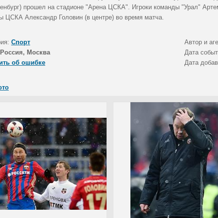
енбург) прошел на стадионе "Арена ЦСКА". Игроки команды "Урал" Артем
ы ЦСКА Александр Головин (в центре) во время матча.
рия:
Спорт
Автор и аг
Россия, Москва
Дата собы
ить об ошибке
Дата доба
ото