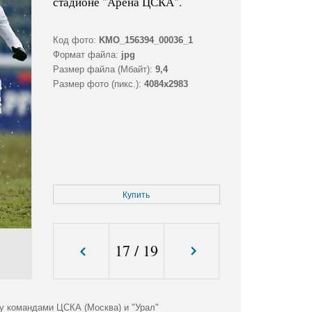
стадионе "Арена ЦСКА".
Код фото:
KMO_156394_00036_1
Формат файла:
jpg
Размер файла (Мбайт):
9,4
Размер фото (пикс.):
4084x2983
Купить
17
/
19
у командами ЦСКА (Москва) и "Урал"