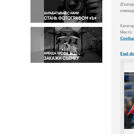
Правосудие
(Екатер
команд
Происшествия и конфликты
Религия
Катего
Светская жизнь
Место:
Спорт
Сообщ
Экология
Экономика и бизнес
Ещё ф