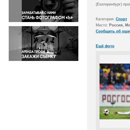
Правосудие
(Екатеренбург) пр
Происшествия и конфликты
Религия
Категория:
Спорт
Место:
Россия, М
Светская жизнь
Сообщить об оши
Спорт
Экология
Ещё фото
Экономика и бизнес