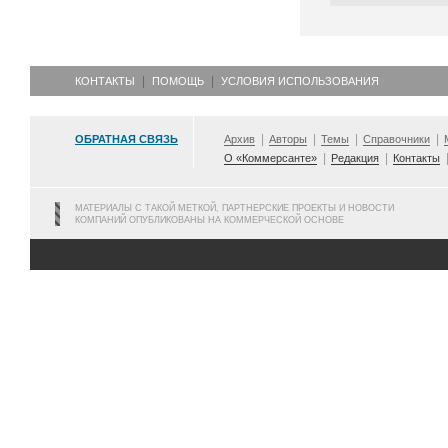
КОНТАКТЫ
ПОМОЩЬ
УСЛОВИЯ ИСПОЛЬЗОВАНИЯ
ОБРАТНАЯ СВЯЗЬ
Архив
Авторы
Темы
Справочники
О «Коммерсанте»
Редакция
Контакты
МАТЕРИАЛЫ С ТАКОЙ МЕТКОЙ, ПАРТНЕРСКИЕ ПРОЕКТЫ И НОВОСТИ
КОМПАНИЙ ОПУБЛИКОВАНЫ НА КОММЕРЧЕСКОЙ ОСНОВЕ