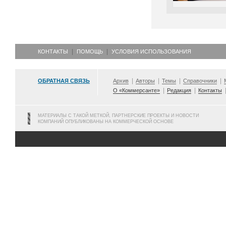
КОНТАКТЫ
ПОМОЩЬ
УСЛОВИЯ ИСПОЛЬЗОВАНИЯ
ОБРАТНАЯ СВЯЗЬ
Архив
Авторы
Темы
Справочники
О «Коммерсанте»
Редакция
Контакты
МАТЕРИАЛЫ С ТАКОЙ МЕТКОЙ, ПАРТНЕРСКИЕ ПРОЕКТЫ И НОВОСТИ
КОМПАНИЙ ОПУБЛИКОВАНЫ НА КОММЕРЧЕСКОЙ ОСНОВЕ