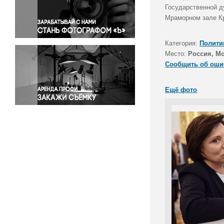
Правосудие
Государственной д
Мраморном зале К
Происшествия и конфликты
Религия
Категория:
Полити
Светская жизнь
Место:
Россия, М
Спорт
Сообщить об оши
Экология
Экономика и бизнес
Ещё фото