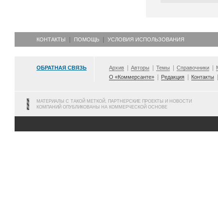
КОНТАКТЫ
ПОМОЩЬ
УСЛОВИЯ ИСПОЛЬЗОВАНИЯ
ОБРАТНАЯ СВЯЗЬ
Архив
Авторы
Темы
Справочники
О «Коммерсанте»
Редакция
Контакты
МАТЕРИАЛЫ С ТАКОЙ МЕТКОЙ, ПАРТНЕРСКИЕ ПРОЕКТЫ И НОВОСТИ
КОМПАНИЙ ОПУБЛИКОВАНЫ НА КОММЕРЧЕСКОЙ ОСНОВЕ