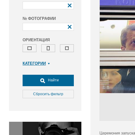
№ ФОТОГРАФИИ
ОРИЕНТАЦИЯ
КАТЕГОРИИ
Армия и ВПК
Досуг, туризм и отдых
Найти
Культура
Медицина
Сбросить фильтр
Наука
Образование
Общество
Окружающая среда
Политика
Церемония запуска