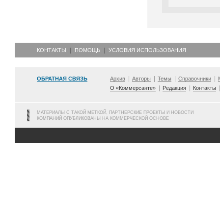
КОНТАКТЫ
ПОМОЩЬ
УСЛОВИЯ ИСПОЛЬЗОВАНИЯ
ОБРАТНАЯ СВЯЗЬ
Архив
Авторы
Темы
Справочники
О «Коммерсанте»
Редакция
Контакты
МАТЕРИАЛЫ С ТАКОЙ МЕТКОЙ, ПАРТНЕРСКИЕ ПРОЕКТЫ И НОВОСТИ
КОМПАНИЙ ОПУБЛИКОВАНЫ НА КОММЕРЧЕСКОЙ ОСНОВЕ