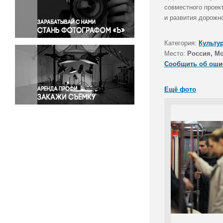
Правосудие
совместного проек
и развития дорожн
Происшествия и конфликты
Религия
Категория:
Культу
Светская жизнь
Место:
Россия, М
Спорт
Сообщить об оши
Экология
Экономика и бизнес
Ещё фото