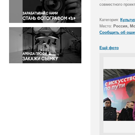
Правосудие
совместного проек
Происшествия и конфликты
Религия
Категория:
Культу
Место:
Россия, М
Светская жизнь
Сообщить об оши
Спорт
Экология
Ещё фото
Экономика и бизнес