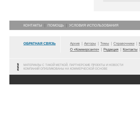
КОНТАКТЫ
ПОМОЩЬ
УСЛОВИЯ ИСПОЛЬЗОВАНИЯ
ОБРАТНАЯ СВЯЗЬ
Архив
Авторы
Темы
Справочники
О «Коммерсанте»
Редакция
Контакты
МАТЕРИАЛЫ С ТАКОЙ МЕТКОЙ, ПАРТНЕРСКИЕ ПРОЕКТЫ И НОВОСТИ
КОМПАНИЙ ОПУБЛИКОВАНЫ НА КОММЕРЧЕСКОЙ ОСНОВЕ