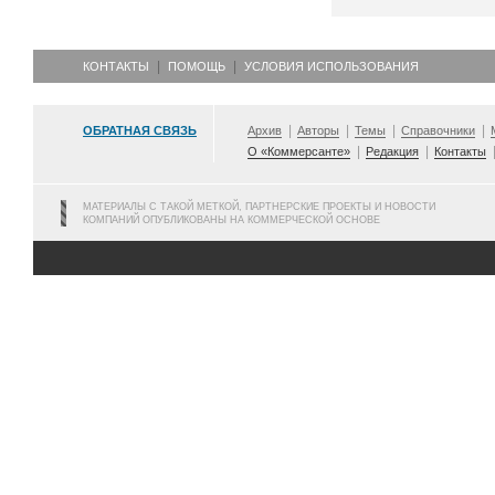
КОНТАКТЫ
ПОМОЩЬ
УСЛОВИЯ ИСПОЛЬЗОВАНИЯ
ОБРАТНАЯ СВЯЗЬ
Архив
Авторы
Темы
Справочники
О «Коммерсанте»
Редакция
Контакты
МАТЕРИАЛЫ С ТАКОЙ МЕТКОЙ, ПАРТНЕРСКИЕ ПРОЕКТЫ И НОВОСТИ
КОМПАНИЙ ОПУБЛИКОВАНЫ НА КОММЕРЧЕСКОЙ ОСНОВЕ