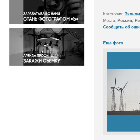
Правосудие
Происшествия и конфликты
Категория:
Эконом
Религия
Место:
Россия, Р
Сообщить об оши
Светская жизнь
Спорт
Ещё фото
Экология
Экономика и бизнес