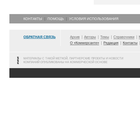
КОНТАКТЫ
ПОМОЩЬ
УСЛОВИЯ ИСПОЛЬЗОВАНИЯ
ОБРАТНАЯ СВЯЗЬ
Архив
Авторы
Темы
Справочники
О «Коммерсанте»
Редакция
Контакты
МАТЕРИАЛЫ С ТАКОЙ МЕТКОЙ, ПАРТНЕРСКИЕ ПРОЕКТЫ И НОВОСТИ
КОМПАНИЙ ОПУБЛИКОВАНЫ НА КОММЕРЧЕСКОЙ ОСНОВЕ