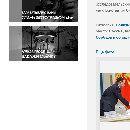
Правосудие
исследовательский
наук Константин С
Происшествия и конфликты
Религия
Категория:
Полити
Светская жизнь
Место:
Россия, М
Спорт
Сообщить об оши
Экология
Экономика и бизнес
Ещё фото