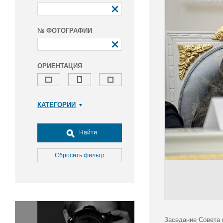
№ ФОТОГРАФИИ
ОРИЕНТАЦИЯ
КАТЕГОРИИ
Армия и ВПК
Досуг, туризм и отдых
Найти
Культура
Медицина
Сбросить фильтр
Наука
Образование
Общество
Окружающая среда
Политика
Заседание Совета 