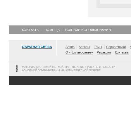
КОНТАКТЫ
ПОМОЩЬ
УСЛОВИЯ ИСПОЛЬЗОВАНИЯ
ОБРАТНАЯ СВЯЗЬ
Архив
Авторы
Темы
Справочники
О «Коммерсанте»
Редакция
Контакты
МАТЕРИАЛЫ С ТАКОЙ МЕТКОЙ, ПАРТНЕРСКИЕ ПРОЕКТЫ И НОВОСТИ
КОМПАНИЙ ОПУБЛИКОВАНЫ НА КОММЕРЧЕСКОЙ ОСНОВЕ