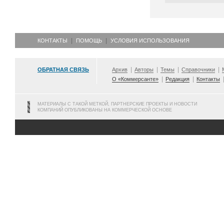
КОНТАКТЫ
ПОМОЩЬ
УСЛОВИЯ ИСПОЛЬЗОВАНИЯ
ОБРАТНАЯ СВЯЗЬ
Архив
Авторы
Темы
Справочники
О «Коммерсанте»
Редакция
Контакты
МАТЕРИАЛЫ С ТАКОЙ МЕТКОЙ, ПАРТНЕРСКИЕ ПРОЕКТЫ И НОВОСТИ
КОМПАНИЙ ОПУБЛИКОВАНЫ НА КОММЕРЧЕСКОЙ ОСНОВЕ