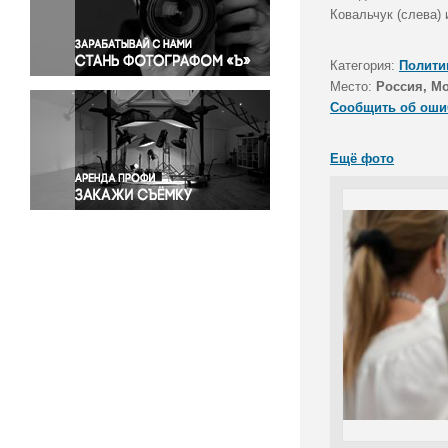
Правосудие
Ковальчук (слева)
Происшествия и конфликты
Религия
Категория:
Полити
Место:
Россия, М
Светская жизнь
Сообщить об оши
Спорт
Экология
Ещё фото
Экономика и бизнес