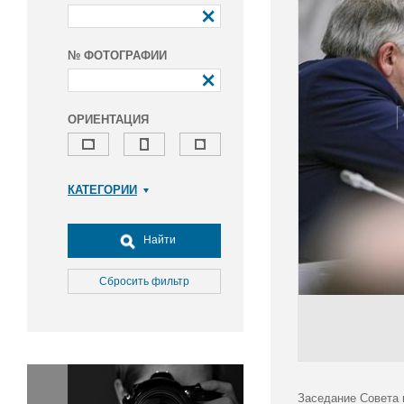
№ ФОТОГРАФИИ
ОРИЕНТАЦИЯ
КАТЕГОРИИ
Армия и ВПК
Досуг, туризм и отдых
Найти
Культура
Медицина
Сбросить фильтр
Наука
Образование
Общество
Окружающая среда
Политика
Заседание Совета 